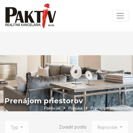
Prenájom priestorov
Paktiv.sk
Ponuka
Prenájom priestorov
Zoradiť podľa:
Typ
Najnovšie