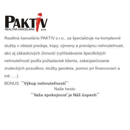
Realitná kancelária PAKTIV s.r.o., sa špecializuje na komplexné
služby v oblasti predaja, kúpy, výmeny a prenájmu nehnuteľností,
ako aj zákazkových činností (vyhľadávanie špecifických
nehnuteľností podľa požiadaviek klienta, zabezpečovanie
znaleckých posudkov, služby geodeta, pomoc pri financovaní a
iné .....).
BONUS:
´´Výkup nehnuteľností´´
Naše heslo:
´´Vaša spokojnosť je Náš úspech´´