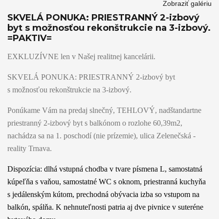
Zobraziť galériu
SKVELÁ PONUKA: PRIESTRANNÝ 2-izbový
byt s možnosťou rekonštrukcie na 3-izbový.
=PAKTIV=
EXKLUZÍVNE len v Našej realitnej kancelárii.
SKVELÁ PONUKA: PRIESTRANNÝ 2-izbový byt
s možnosťou rekonštrukcie na 3-izbový.
Ponúkame Vám na predaj slnečný, TEHLOVÝ, nadštandartne
priestranný 2-izbový byt s balkónom o rozlohe 60,39m2,
nachádza sa na 1. poschodí (nie prízemie), ulica Zelenečská -
reality Trnava.
Dispozícia: dlhá vstupná chodba v tvare písmena L, samostatná
kúpeľňa s vaňou, samostatné WC s oknom, priestranná kuchyňa
s jedálenským kútom, prechodná obývacia izba so vstupom na
balkón, spálňa. K nehnuteľnosti patria aj dve pivnice v suteréne