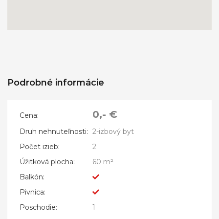
Podrobné informácie
0,- €
Cena:
Druh nehnuteľnosti:
2-izbový byt
Počet izieb:
2
Úžitková plocha:
60 m²
Balkón:
Pivnica:
Poschodie:
1