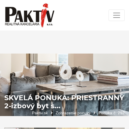
SKVELÁ PONUKA: PRIESTRANNÝ
2-izbový byt s...
Paktiv.sk
Zobrazenie ponuky
Ponuka č. 292