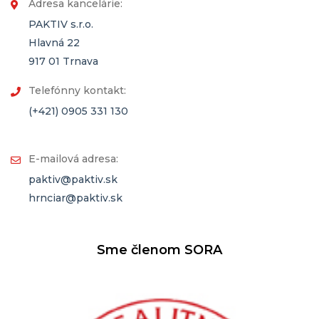
Adresa kancelárie:
PAKTIV s.r.o.
Hlavná 22
917 01 Trnava
Telefónny kontakt:
(+421) 0905 331 130
E-mailová adresa:
paktiv@paktiv.sk
hrnciar@paktiv.sk
Sme členom SORA