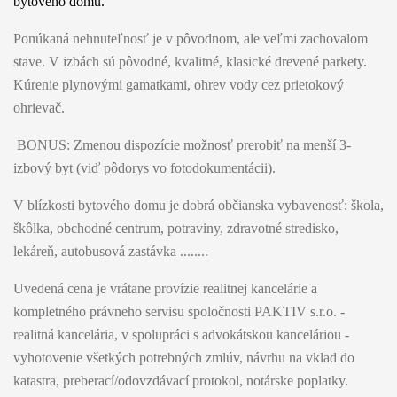
bytového domu.
Ponúkaná nehnuteľnosť je v pôvodnom, ale veľmi zachovalom
stave. V izbách sú pôvodné, kvalitné, klasické drevené parkety.
Kúrenie plynovými gamatkami, ohrev vody cez prietokový
ohrievač.
BONUS: Zmenou dispozície možnosť prerobiť na menší 3-
izbový byt (viď pôdorys vo fotodokumentácii).
V blízkosti bytového domu je dobrá občianska vybavenosť: škola,
škôlka, obchodné centrum, potraviny, zdravotné stredisko,
lekáreň, autobusová zastávka ........
Uvedená cena je vrátane provízie realitnej kancelárie a
kompletného právneho servisu spoločnosti PAKTIV s.r.o. -
realitná kancelária, v spolupráci s advokátskou kanceláriou -
vyhotovenie všetkých potrebných zmlúv, návrhu na vklad do
katastra, preberací/odovzdávací protokol, notárske poplatky.