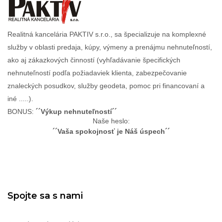
Realitná kancelária PAKTIV s.r.o., sa špecializuje na komplexné
služby v oblasti predaja, kúpy, výmeny a prenájmu nehnuteľností,
ako aj zákazkových činností (vyhľadávanie špecifických
nehnuteľností podľa požiadaviek klienta, zabezpečovanie
znaleckých posudkov, služby geodeta, pomoc pri financovaní a
iné .....).
BONUS:
´´Výkup nehnuteľností´´
Naše heslo:
´´Vaša spokojnosť je Náš úspech´´
Spojte sa s nami